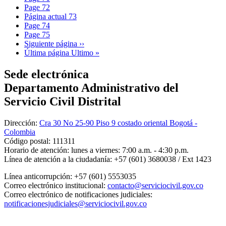
Page
72
Página actual
73
Page
74
Page
75
Siguiente página
››
Última página
Ultimo »
Sede electrónica
Departamento Administrativo del
Servicio Civil Distrital
Dirección:
Cra 30 No 25-90 Piso 9 costado oriental Bogotá -
Colombia
Código postal:
111311
Horario de atención:
lunes a viernes: 7:00 a.m. - 4:30 p.m.
Línea de atención a la ciudadanía:
+57 (601) 3680038 / Ext 1423
Línea anticorrupción:
+57 (601) 5553035
Correo electrónico institucional:
contacto@serviciocivil.gov.co
Correo electrónico de notificaciones judiciales:
notificacionesjudiciales@serviciocivil.gov.co