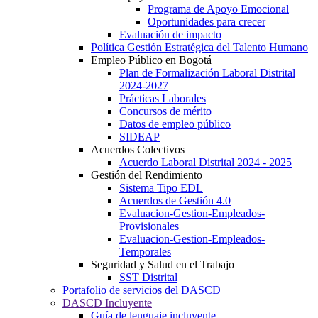
Programa de Apoyo Emocional
Oportunidades para crecer
Evaluación de impacto
Política Gestión Estratégica del Talento Humano
Empleo Público en Bogotá
Plan de Formalización Laboral Distrital
2024-2027
Prácticas Laborales
Concursos de mérito
Datos de empleo público
SIDEAP
Acuerdos Colectivos
Acuerdo Laboral Distrital 2024 - 2025
Gestión del Rendimiento
Sistema Tipo EDL
Acuerdos de Gestión 4.0
Evaluacion-Gestion-Empleados-
Provisionales
Evaluacion-Gestion-Empleados-
Temporales
Seguridad y Salud en el Trabajo
SST Distrital
Portafolio de servicios del DASCD
DASCD Incluyente
Guía de lenguaje incluyente