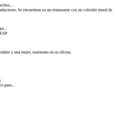
echos...
el...
.
6
o para...