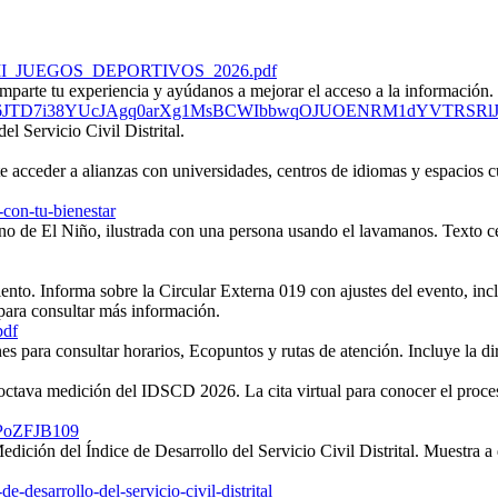
ULAR_XII_JUEGOS_DEPORTIVOS_2026.pdf
Ez9bGpMk6JTD7i38YUcJAgq0arXg1MsBCWIbbwqOJUOENRM1dYVTRSR
-con-tu-bienestar
pdf
0PoZFJB109
e-desarrollo-del-servicio-civil-distrital