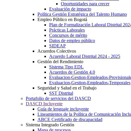
Oportunidades para crecer
Evaluación de impacto
Política Gestión Estratégica del Talento Humano
Empleo Público en Bogotá
Plan de Formalización Laboral Distrital 20
Prácticas Laborales
Concursos de mérito
Datos de empleo público
SIDEAP
Acuerdos Colectivos
Acuerdo Laboral Distrital 2024 - 2025
Gestión del Rendimiento
Sistema Tipo EDL
Acuerdos de Gestión 4.0
Evaluacion-Gestion-Empleados-Provisional
Evaluacion-Gestion-Empleados-Temporales
Seguridad y Salud en el Trabajo
SST Distrital
Portafolio de servicios del DASCD
DASCD Incluyente
Guía de lenguaje incluyente
Lineamientos de la Política de Comunicación Incl
ABCE Certificado de discapacidad
Sistema Integrado Gestión
Mapa de procesos