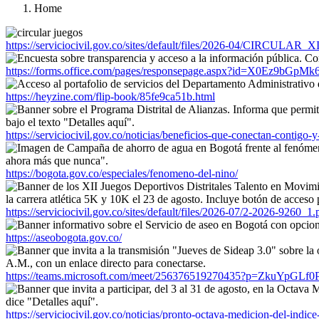
Home
https://serviciocivil.gov.co/sites/default/files/2026-04/CIRC
https://forms.office.com/pages/responsepage.aspx?id=X0
https://heyzine.com/flip-book/85fe9ca51b.html
https://serviciocivil.gov.co/noticias/beneficios-que-conectan-contigo-y
https://bogota.gov.co/especiales/fenomeno-del-nino/
https://serviciocivil.gov.co/sites/default/files/2026-07/2-2026-9260_1.
https://aseobogota.gov.co/
https://teams.microsoft.com/meet/256376519270435?p=ZkuYpGLf
https://serviciocivil.gov.co/noticias/pronto-octava-medicion-del-indice-d