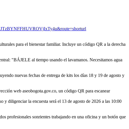
lJJTzBYNFFHUVROVjIxTy4u&route=shorturl