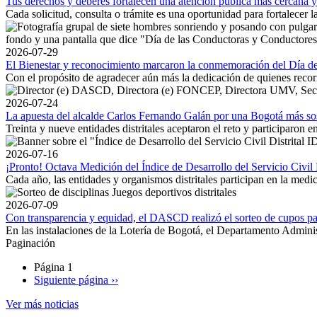
Tus derechos y deberes fortalecen una atención pública más cercana y
Cada solicitud, consulta o trámite es una oportunidad para fortalecer l
2026-07-29
El Bienestar y reconocimiento marcaron la conmemoración del Día de
Con el propósito de agradecer aún más la dedicación de quienes recorr
2026-07-24
La apuesta del alcalde Carlos Fernando Galán por una Bogotá más sos
Treinta y nueve entidades distritales aceptaron el reto y participaron
2026-07-16
¡Pronto! Octava Medición del Índice de Desarrollo del Servicio Civil D
Cada año, las entidades y organismos distritales participan en la medic
2026-07-09
Con transparencia y equidad, el DASCD realizó el sorteo de cupos pa
En las instalaciones de la Lotería de Bogotá, el Departamento Administ
Paginación
Página 1
Siguiente página
››
Ver más noticias