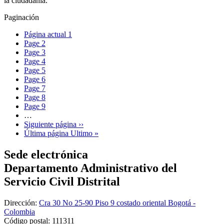
la ciudadanía.
Paginación
Página actual
1
Page
2
Page
3
Page
4
Page
5
Page
6
Page
7
Page
8
Page
9
…
Siguiente página
››
Última página
Ultimo »
Sede electrónica
Departamento Administrativo del
Servicio Civil Distrital
Dirección:
Cra 30 No 25-90 Piso 9 costado oriental Bogotá -
Colombia
Código postal:
111311