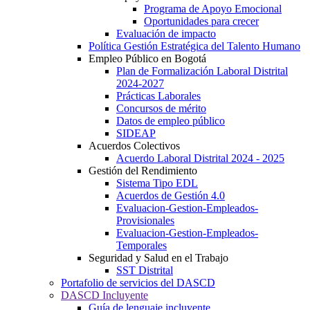
Programa de Apoyo Emocional
Oportunidades para crecer
Evaluación de impacto
Política Gestión Estratégica del Talento Humano
Empleo Público en Bogotá
Plan de Formalización Laboral Distrital
2024-2027
Prácticas Laborales
Concursos de mérito
Datos de empleo público
SIDEAP
Acuerdos Colectivos
Acuerdo Laboral Distrital 2024 - 2025
Gestión del Rendimiento
Sistema Tipo EDL
Acuerdos de Gestión 4.0
Evaluacion-Gestion-Empleados-
Provisionales
Evaluacion-Gestion-Empleados-
Temporales
Seguridad y Salud en el Trabajo
SST Distrital
Portafolio de servicios del DASCD
DASCD Incluyente
Guía de lenguaje incluyente