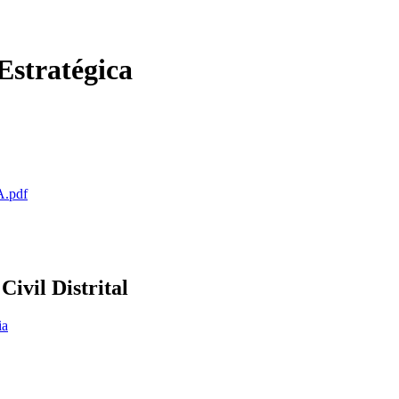
Estratégica
.pdf
ivil Distrital
ia