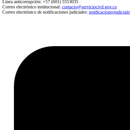
Línea anticorrupción:
+57 (601) 5553035
Correo electrónico institucional:
contacto@serviciocivil.gov.co
Correo electrónico de notificaciones judiciales:
notificacionesjudicial