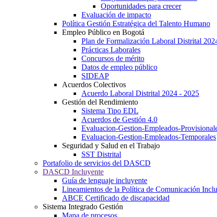
Oportunidades para crecer
Evaluación de impacto
Política Gestión Estratégica del Talento Humano
Empleo Público en Bogotá
Plan de Formalización Laboral Distrital 20
Prácticas Laborales
Concursos de mérito
Datos de empleo público
SIDEAP
Acuerdos Colectivos
Acuerdo Laboral Distrital 2024 - 2025
Gestión del Rendimiento
Sistema Tipo EDL
Acuerdos de Gestión 4.0
Evaluacion-Gestion-Empleados-Provisional
Evaluacion-Gestion-Empleados-Temporales
Seguridad y Salud en el Trabajo
SST Distrital
Portafolio de servicios del DASCD
DASCD Incluyente
Guía de lenguaje incluyente
Lineamientos de la Política de Comunicación Incl
ABCE Certificado de discapacidad
Sistema Integrado Gestión
Mapa de procesos