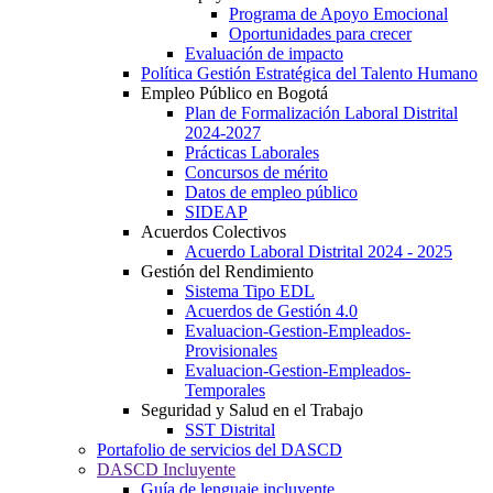
Programa de Apoyo Emocional
Oportunidades para crecer
Evaluación de impacto
Política Gestión Estratégica del Talento Humano
Empleo Público en Bogotá
Plan de Formalización Laboral Distrital
2024-2027
Prácticas Laborales
Concursos de mérito
Datos de empleo público
SIDEAP
Acuerdos Colectivos
Acuerdo Laboral Distrital 2024 - 2025
Gestión del Rendimiento
Sistema Tipo EDL
Acuerdos de Gestión 4.0
Evaluacion-Gestion-Empleados-
Provisionales
Evaluacion-Gestion-Empleados-
Temporales
Seguridad y Salud en el Trabajo
SST Distrital
Portafolio de servicios del DASCD
DASCD Incluyente
Guía de lenguaje incluyente