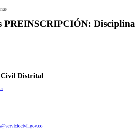
inas
ales PREINSCRIPCIÓN: Disciplina
ivil Distrital
ia
es@serviciocivil.gov.co