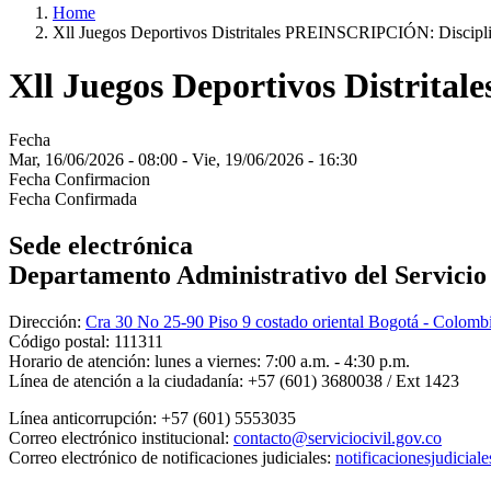
Home
Xll Juegos Deportivos Distritales PREINSCRIPCIÓN: Discipl
Xll Juegos Deportivos Distrit
Fecha
Mar, 16/06/2026 - 08:00
-
Vie, 19/06/2026 - 16:30
Fecha Confirmacion
Fecha Confirmada
Sede electrónica
Departamento Administrativo del Servicio C
Dirección:
Cra 30 No 25-90 Piso 9 costado oriental Bogotá - Colomb
Código postal:
111311
Horario de atención:
lunes a viernes: 7:00 a.m. - 4:30 p.m.
Línea de atención a la ciudadanía:
+57 (601) 3680038 / Ext 1423
Línea anticorrupción:
+57 (601) 5553035
Correo electrónico institucional:
contacto@serviciocivil.gov.co
Correo electrónico de notificaciones judiciales:
notificacionesjudicial