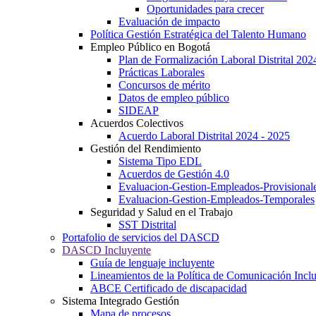
Oportunidades para crecer
Evaluación de impacto
Política Gestión Estratégica del Talento Humano
Empleo Público en Bogotá
Plan de Formalización Laboral Distrital 20
Prácticas Laborales
Concursos de mérito
Datos de empleo público
SIDEAP
Acuerdos Colectivos
Acuerdo Laboral Distrital 2024 - 2025
Gestión del Rendimiento
Sistema Tipo EDL
Acuerdos de Gestión 4.0
Evaluacion-Gestion-Empleados-Provisional
Evaluacion-Gestion-Empleados-Temporales
Seguridad y Salud en el Trabajo
SST Distrital
Portafolio de servicios del DASCD
DASCD Incluyente
Guía de lenguaje incluyente
Lineamientos de la Política de Comunicación Incl
ABCE Certificado de discapacidad
Sistema Integrado Gestión
Mapa de procesos