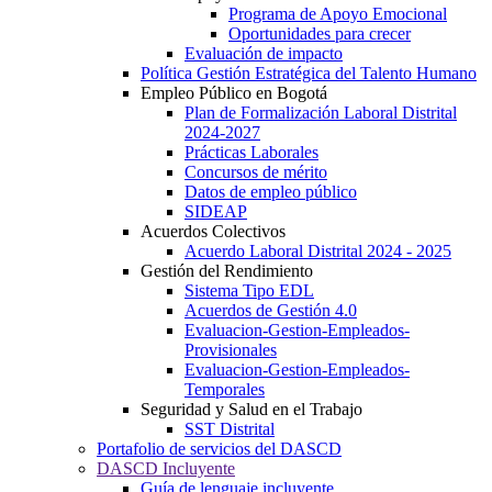
Programa de Apoyo Emocional
Oportunidades para crecer
Evaluación de impacto
Política Gestión Estratégica del Talento Humano
Empleo Público en Bogotá
Plan de Formalización Laboral Distrital
2024-2027
Prácticas Laborales
Concursos de mérito
Datos de empleo público
SIDEAP
Acuerdos Colectivos
Acuerdo Laboral Distrital 2024 - 2025
Gestión del Rendimiento
Sistema Tipo EDL
Acuerdos de Gestión 4.0
Evaluacion-Gestion-Empleados-
Provisionales
Evaluacion-Gestion-Empleados-
Temporales
Seguridad y Salud en el Trabajo
SST Distrital
Portafolio de servicios del DASCD
DASCD Incluyente
Guía de lenguaje incluyente