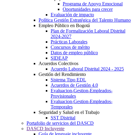
Programa de Apoyo Emocional
Oportunidades para crecer
Evaluación de impacto
Política Gestión Estratégica del Talento Humano
Empleo Público en Bogotá
Plan de Formalización Laboral Distrital
2024-2027
Prácticas Laborales
Concursos de mérito
Datos de empleo público
SIDEAP
Acuerdos Colectivos
Acuerdo Laboral Distrital 2024 - 2025
Gestión del Rendimiento
Sistema Tipo EDL
Acuerdos de Gestión 4.0
Evaluacion-Gestion-Empleados-
Provisionales
Evaluacion-Gestion-Empleados-
Temporales
Seguridad y Salud en el Trabajo
SST Distrital
Portafolio de servicios del DASCD
DASCD Incluyente
Guía de lenguaje incluyente