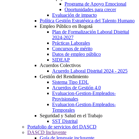
Programa de Apoyo Emocional
Oportunidades para crecer
Evaluación de impacto
Política Gestión Estratégica del Talento Humano
Empleo Público en Bogotá
Plan de Formalización Laboral Distrital
2024-2027
Prácticas Laborales
Concursos de mérito
Datos de empleo público
SIDEAP
Acuerdos Colectivos
Acuerdo Laboral Distrital 2024 - 2025
Gestión del Rendimiento
Sistema Tipo EDL
Acuerdos de Gestión 4.0
Evaluacion-Gestion-Empleados-
Provisionales
Evaluacion-Gestion-Empleados-
Temporales
Seguridad y Salud en el Trabajo
SST Distrital
Portafolio de servicios del DASCD
DASCD Incluyente
Guía de lenguaje incluyente