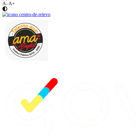
A-
A+