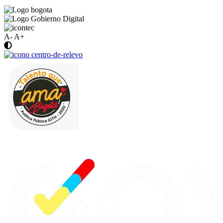
A-
A+