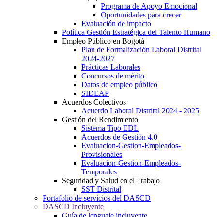
Programa de Apoyo Emocional
Oportunidades para crecer
Evaluación de impacto
Política Gestión Estratégica del Talento Humano
Empleo Público en Bogotá
Plan de Formalización Laboral Distrital
2024-2027
Prácticas Laborales
Concursos de mérito
Datos de empleo público
SIDEAP
Acuerdos Colectivos
Acuerdo Laboral Distrital 2024 - 2025
Gestión del Rendimiento
Sistema Tipo EDL
Acuerdos de Gestión 4.0
Evaluacion-Gestion-Empleados-
Provisionales
Evaluacion-Gestion-Empleados-
Temporales
Seguridad y Salud en el Trabajo
SST Distrital
Portafolio de servicios del DASCD
DASCD Incluyente
Guía de lenguaje incluyente