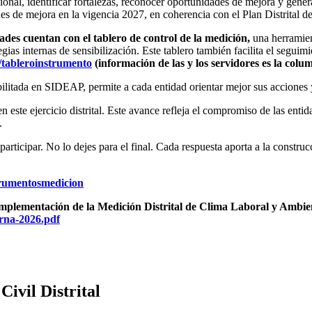
nal, identificar fortalezas, reconocer oportunidades de mejora y genera
es de mejora en la vigencia 2027, en coherencia con el Plan Distrital de
ades cuentan con el tablero de control de la medición,
una herramien
egias internas de sensibilización. Este tablero también facilita el seguim
co/tableroinstrumento
(información de las y los servidores es la colu
abilitada en SIDEAP, permite a cada entidad orientar mejor sus acciones 
n este ejercicio distrital. Este avance refleja el compromiso de las ent
.
articipar. No lo dejes para el final.
Cada respuesta aporta a la construcc
nstrumentosmedicion
 implementación de la Medición Distrital de Clima Laboral y Ambi
terna-2026.pdf
ivil Distrital