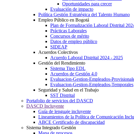
Oportunidades para crecer
Evaluación de impacto
Política Gestión Estratégica del Talento Humano
Empleo Público en Bogotá
Plan de Formalización Laboral Distrital 20
Prácticas Laborales
Concursos de mérito
Datos de empleo público
SIDEAP
Acuerdos Colectivos
Acuerdo Laboral Distrital 2024 - 2025
Gestión del Rendimiento
Sistema Tipo EDL
Acuerdos de Gestión 4.0
Evaluacion-Gestion-Empleados-Provisional
Evaluacion-Gestion-Empleados-Temporales
Seguridad y Salud en el Trabajo
SST Distrital
Portafolio de servicios del DASCD
DASCD Incluyente
Guía de lenguaje incluyente
Lineamientos de la Política de Comunicación Incl
ABCE Certificado de discapacidad
Sistema Integrado Gestión
Mapa de procesos