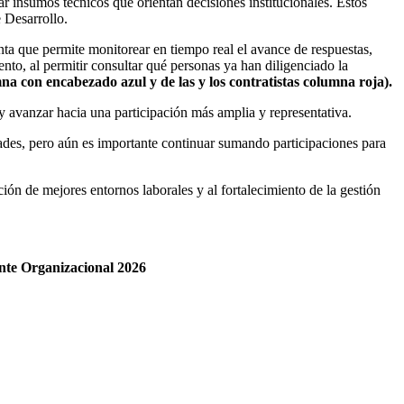
r insumos técnicos que orientan decisiones institucionales. Estos
 Desarrollo.
ta que permite monitorear en tiempo real el avance de respuestas,
iento, al permitir consultar qué personas ya han diligenciado la
mna con encabezado azul y de las y los contratistas columna roja).
y avanzar hacia una participación más amplia y representativa.
idades, pero aún es importante continuar sumando participaciones para
ión de mejores entornos laborales y al fortalecimiento de la gestión
ente Organizacional 2026