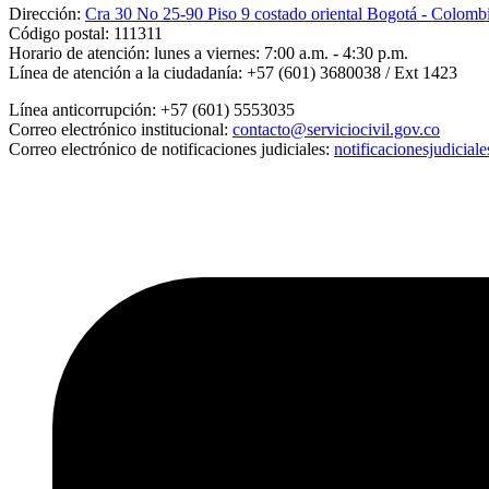
Dirección:
Cra 30 No 25-90 Piso 9 costado oriental Bogotá - Colomb
Código postal:
111311
Horario de atención:
lunes a viernes: 7:00 a.m. - 4:30 p.m.
Línea de atención a la ciudadanía:
+57 (601) 3680038 / Ext 1423
Línea anticorrupción:
+57 (601) 5553035
Correo electrónico institucional:
contacto@serviciocivil.gov.co
Correo electrónico de notificaciones judiciales:
notificacionesjudicial