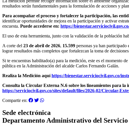
La medición permite recoger información sobre el ambiente organizacio
resultados serán fundamentales para la formulación de acciones y plan
Para acompañar el proceso y fortalecer la participación, las entid
identificar oportunidades de mejora en la participación y activar estrat
encuesta.
Puede accederse en:
https://bienestar.serviciocivil.gov.
El uso de esta herramienta, junto con la validación de la población h
A corte del
23 de abril de 2026
,
15.599
personas ya han participado e
lograr resultados más completos que fortalezcan la toma de decisiones
Si te encuentras habilitado(a) para la medición, este es el momento de p
pública en la Administración del alcalde Carlos Fernando Galán.
Realiza la Medición aquí
https://bienestar.serviciocivil.gov.co/i
Consulta la Circular Externa N.6 sobre los lineamientos para la
https://serviciocivil.gov.co/sites/default/files/2026-02/Circular-Ex
Compartir en:
Sede electrónica
Departamento Administrativo del Servicio C