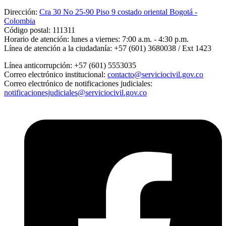
Dirección:
Cra 30 No 25-90 Piso 9 costado oriental Bogotá -
Colombia
Código postal:
111311
Horario de atención:
lunes a viernes: 7:00 a.m. - 4:30 p.m.
Línea de atención a la ciudadanía:
+57 (601) 3680038 / Ext 1423
Línea anticorrupción:
+57 (601) 5553035
Correo electrónico institucional:
contacto@serviciocivil.gov.co
Correo electrónico de notificaciones judiciales:
notificacionesjudiciales@serviciocivil.gov.co