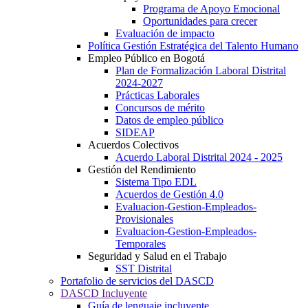
Programa de Apoyo Emocional
Oportunidades para crecer
Evaluación de impacto
Política Gestión Estratégica del Talento Humano
Empleo Público en Bogotá
Plan de Formalización Laboral Distrital
2024-2027
Prácticas Laborales
Concursos de mérito
Datos de empleo público
SIDEAP
Acuerdos Colectivos
Acuerdo Laboral Distrital 2024 - 2025
Gestión del Rendimiento
Sistema Tipo EDL
Acuerdos de Gestión 4.0
Evaluacion-Gestion-Empleados-
Provisionales
Evaluacion-Gestion-Empleados-
Temporales
Seguridad y Salud en el Trabajo
SST Distrital
Portafolio de servicios del DASCD
DASCD Incluyente
Guía de lenguaje incluyente