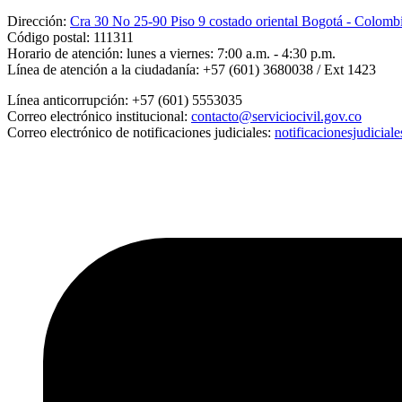
Dirección:
Cra 30 No 25-90 Piso 9 costado oriental Bogotá - Colomb
Código postal:
111311
Horario de atención:
lunes a viernes: 7:00 a.m. - 4:30 p.m.
Línea de atención a la ciudadanía:
+57 (601) 3680038 / Ext 1423
Línea anticorrupción:
+57 (601) 5553035
Correo electrónico institucional:
contacto@serviciocivil.gov.co
Correo electrónico de notificaciones judiciales:
notificacionesjudicial