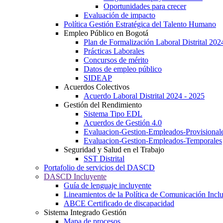
Oportunidades para crecer
Evaluación de impacto
Política Gestión Estratégica del Talento Humano
Empleo Público en Bogotá
Plan de Formalización Laboral Distrital 20
Prácticas Laborales
Concursos de mérito
Datos de empleo público
SIDEAP
Acuerdos Colectivos
Acuerdo Laboral Distrital 2024 - 2025
Gestión del Rendimiento
Sistema Tipo EDL
Acuerdos de Gestión 4.0
Evaluacion-Gestion-Empleados-Provisional
Evaluacion-Gestion-Empleados-Temporales
Seguridad y Salud en el Trabajo
SST Distrital
Portafolio de servicios del DASCD
DASCD Incluyente
Guía de lenguaje incluyente
Lineamientos de la Política de Comunicación Incl
ABCE Certificado de discapacidad
Sistema Integrado Gestión
Mapa de procesos