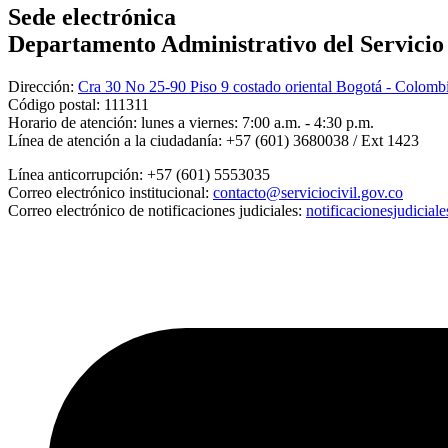
Sede electrónica
Departamento Administrativo del Servicio C
Dirección:
Cra 30 No 25-90 Piso 9 costado oriental Bogotá - Colomb
Código postal:
111311
Horario de atención:
lunes a viernes: 7:00 a.m. - 4:30 p.m.
Línea de atención a la ciudadanía:
+57 (601) 3680038 / Ext 1423
Línea anticorrupción:
+57 (601) 5553035
Correo electrónico institucional:
contacto@serviciocivil.gov.co
Correo electrónico de notificaciones judiciales:
notificacionesjudicial