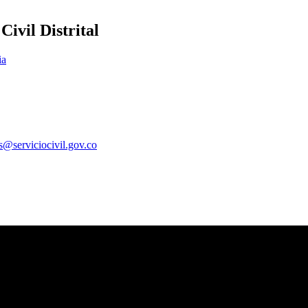
ivil Distrital
ia
es@serviciocivil.gov.co