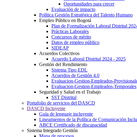
Oportunidades para crecer
Evaluación de impacto
Política Gestión Estratégica del Talento Humano
Empleo Público en Bogotá
Plan de Formalización Laboral Distrital 20
Prácticas Laborales
Concursos de mérito
Datos de empleo público
SIDEAP
Acuerdos Colectivos
Acuerdo Laboral Distrital 2024 - 2025
Gestión del Rendimiento
Sistema Tipo EDL
Acuerdos de Gestión 4.0
Evaluacion-Gestion-Empleados-Provisional
Evaluacion-Gestion-Empleados-Temporales
Seguridad y Salud en el Trabajo
SST Distrital
Portafolio de servicios del DASCD
DASCD Incluyente
Guía de lenguaje incluyente
Lineamientos de la Política de Comunicación Incl
ABCE Certificado de discapacidad
Sistema Integrado Gestión
Mapa de procesos