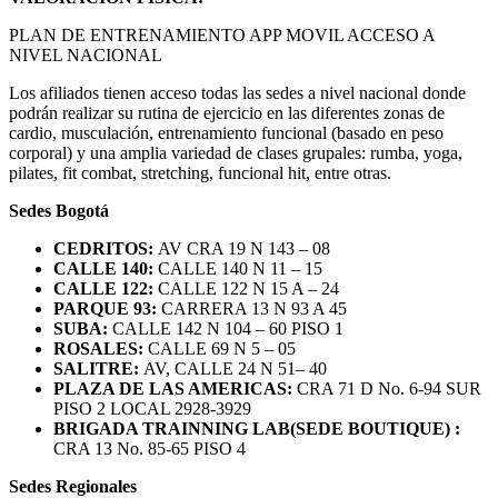
PLAN DE ENTRENAMIENTO APP MOVIL ACCESO A
NIVEL NACIONAL
Los afiliados tienen acceso todas las sedes a nivel nacional donde
podrán realizar su rutina de ejercicio en las diferentes zonas de
cardio, musculación, entrenamiento funcional (basado en peso
corporal) y una amplia variedad de clases grupales: rumba, yoga,
pilates, fit combat, stretching, funcional hit, entre otras.
Sedes Bogotá
CEDRITOS:
AV CRA 19 N 143 – 08
CALLE 140:
CALLE 140 N 11 – 15
CALLE 122:
CALLE 122 N 15 A – 24
PARQUE 93:
CARRERA 13 N 93 A 45
SUBA:
CALLE 142 N 104 – 60 PISO 1
ROSALES:
CALLE 69 N 5 – 05
SALITRE:
AV, CALLE 24 N 51– 40
PLAZA DE LAS AMERICAS:
CRA 71 D No. 6-94 SUR
PISO 2 LOCAL 2928-3929
BRIGADA TRAINNING LAB(SEDE BOUTIQUE) :
CRA 13 No. 85-65 PISO 4
Sedes Regionales