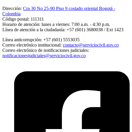
Dirección:
Cra 30 No 25-90 Piso 9 costado oriental Bogotá -
Colombia
Código postal:
111311
Horario de atención:
lunes a viernes: 7:00 a.m. - 4:30 p.m.
Línea de atención a la ciudadanía:
+57 (601) 3680038 / Ext 1423
Línea anticorrupción:
+57 (601) 5553035
Correo electrónico institucional:
contacto@serviciocivil.gov.co
Correo electrónico de notificaciones judiciales:
notificacionesjudiciales@serviciocivil.gov.co