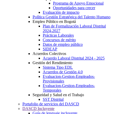
Programa de Apoyo Emocional
Oportunidades para crecer
Evaluación de impacto
Política Gestión Estratégica del Talento Humano
Empleo Público en Bogotá
Plan de Formalización Laboral Distrital
2024-2027
Prácticas Laborales
Concursos de mérito
Datos de empleo público
SIDEAP
Acuerdos Colectivos
Acuerdo Laboral Distrital 2024 - 2025
Gestión del Rendimiento
Sistema Tipo EDL
Acuerdos de Gestión 4.0
Evaluacion-Gestion-Empleados-
Provisionales
Evaluacion-Gestion-Empleados-
Temporales
Seguridad y Salud en el Trabajo
SST Distrital
Portafolio de servicios del DASCD
DASCD Incluyente
Guía de lenguaje incluyente