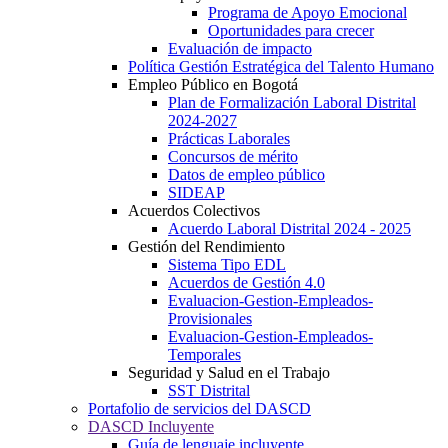
Programa de Apoyo Emocional
Oportunidades para crecer
Evaluación de impacto
Política Gestión Estratégica del Talento Humano
Empleo Público en Bogotá
Plan de Formalización Laboral Distrital
2024-2027
Prácticas Laborales
Concursos de mérito
Datos de empleo público
SIDEAP
Acuerdos Colectivos
Acuerdo Laboral Distrital 2024 - 2025
Gestión del Rendimiento
Sistema Tipo EDL
Acuerdos de Gestión 4.0
Evaluacion-Gestion-Empleados-
Provisionales
Evaluacion-Gestion-Empleados-
Temporales
Seguridad y Salud en el Trabajo
SST Distrital
Portafolio de servicios del DASCD
DASCD Incluyente
Guía de lenguaje incluyente