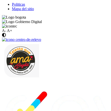
Politicas
Mapa del sitio
A-
A+