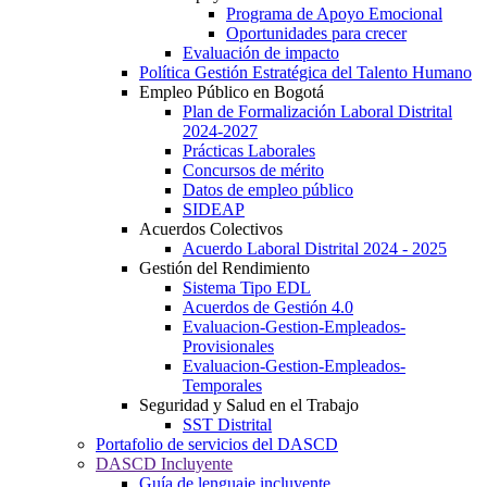
Programa de Apoyo Emocional
Oportunidades para crecer
Evaluación de impacto
Política Gestión Estratégica del Talento Humano
Empleo Público en Bogotá
Plan de Formalización Laboral Distrital
2024-2027
Prácticas Laborales
Concursos de mérito
Datos de empleo público
SIDEAP
Acuerdos Colectivos
Acuerdo Laboral Distrital 2024 - 2025
Gestión del Rendimiento
Sistema Tipo EDL
Acuerdos de Gestión 4.0
Evaluacion-Gestion-Empleados-
Provisionales
Evaluacion-Gestion-Empleados-
Temporales
Seguridad y Salud en el Trabajo
SST Distrital
Portafolio de servicios del DASCD
DASCD Incluyente
Guía de lenguaje incluyente