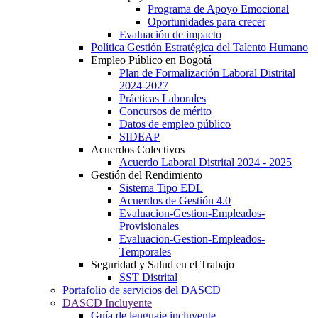
Programa de Apoyo Emocional
Oportunidades para crecer
Evaluación de impacto
Política Gestión Estratégica del Talento Humano
Empleo Público en Bogotá
Plan de Formalización Laboral Distrital
2024-2027
Prácticas Laborales
Concursos de mérito
Datos de empleo público
SIDEAP
Acuerdos Colectivos
Acuerdo Laboral Distrital 2024 - 2025
Gestión del Rendimiento
Sistema Tipo EDL
Acuerdos de Gestión 4.0
Evaluacion-Gestion-Empleados-
Provisionales
Evaluacion-Gestion-Empleados-
Temporales
Seguridad y Salud en el Trabajo
SST Distrital
Portafolio de servicios del DASCD
DASCD Incluyente
Guía de lenguaje incluyente