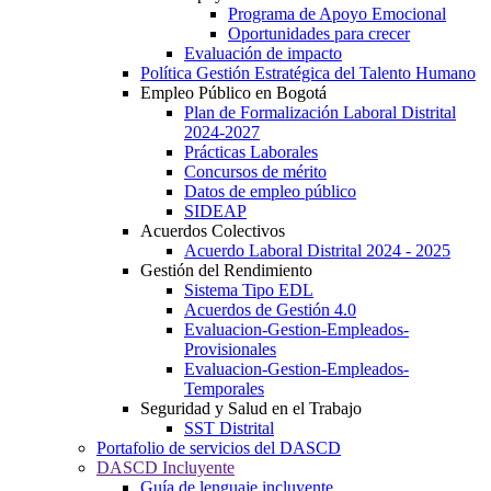
Programa de Apoyo Emocional
Oportunidades para crecer
Evaluación de impacto
Política Gestión Estratégica del Talento Humano
Empleo Público en Bogotá
Plan de Formalización Laboral Distrital
2024-2027
Prácticas Laborales
Concursos de mérito
Datos de empleo público
SIDEAP
Acuerdos Colectivos
Acuerdo Laboral Distrital 2024 - 2025
Gestión del Rendimiento
Sistema Tipo EDL
Acuerdos de Gestión 4.0
Evaluacion-Gestion-Empleados-
Provisionales
Evaluacion-Gestion-Empleados-
Temporales
Seguridad y Salud en el Trabajo
SST Distrital
Portafolio de servicios del DASCD
DASCD Incluyente
Guía de lenguaje incluyente