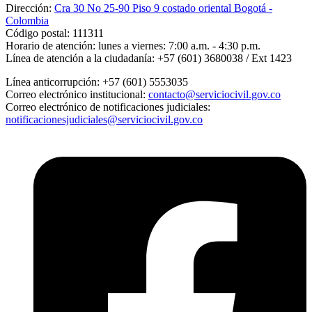
Dirección:
Cra 30 No 25-90 Piso 9 costado oriental Bogotá -
Colombia
Código postal:
111311
Horario de atención:
lunes a viernes: 7:00 a.m. - 4:30 p.m.
Línea de atención a la ciudadanía:
+57 (601) 3680038 / Ext 1423
Línea anticorrupción:
+57 (601) 5553035
Correo electrónico institucional:
contacto@serviciocivil.gov.co
Correo electrónico de notificaciones judiciales:
notificacionesjudiciales@serviciocivil.gov.co