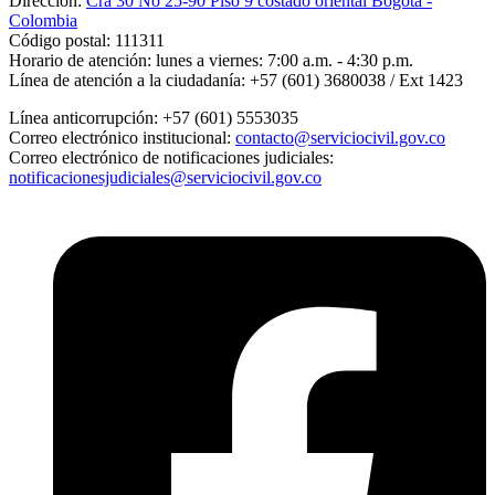
Dirección:
Cra 30 No 25-90 Piso 9 costado oriental Bogotá -
Colombia
Código postal:
111311
Horario de atención:
lunes a viernes: 7:00 a.m. - 4:30 p.m.
Línea de atención a la ciudadanía:
+57 (601) 3680038 / Ext 1423
Línea anticorrupción:
+57 (601) 5553035
Correo electrónico institucional:
contacto@serviciocivil.gov.co
Correo electrónico de notificaciones judiciales:
notificacionesjudiciales@serviciocivil.gov.co