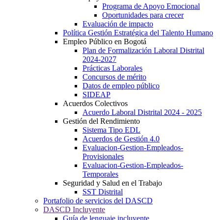
Programa de Apoyo Emocional
Oportunidades para crecer
Evaluación de impacto
Política Gestión Estratégica del Talento Humano
Empleo Público en Bogotá
Plan de Formalización Laboral Distrital
2024-2027
Prácticas Laborales
Concursos de mérito
Datos de empleo público
SIDEAP
Acuerdos Colectivos
Acuerdo Laboral Distrital 2024 - 2025
Gestión del Rendimiento
Sistema Tipo EDL
Acuerdos de Gestión 4.0
Evaluacion-Gestion-Empleados-
Provisionales
Evaluacion-Gestion-Empleados-
Temporales
Seguridad y Salud en el Trabajo
SST Distrital
Portafolio de servicios del DASCD
DASCD Incluyente
Guía de lenguaje incluyente