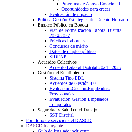
Programa de Apoyo Emocional
Oportunidades para crecer
Evaluación de impacto
Política Gestión Estratégica del Talento Humano
Empleo Público en Bogotá
Plan de Formalización Laboral Distrital
2024-2027
Prácticas Laborales
Concursos de mérito
Datos de empleo público
SIDEAP
Acuerdos Colectivos
Acuerdo Laboral Distrital 2024 - 2025
Gestión del Rendimiento
Sistema Tipo EDL
Acuerdos de Gestión 4.0
Evaluacion-Gestion-Empleados-
Provisionales
Evaluacion-Gestion-Empleados-
Temporales
Seguridad y Salud en el Trabajo
SST Distrital
Portafolio de servicios del DASCD
DASCD Incluyente
Guía de lenguaje incluyente