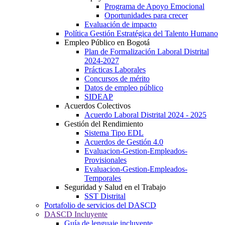
Programa de Apoyo Emocional
Oportunidades para crecer
Evaluación de impacto
Política Gestión Estratégica del Talento Humano
Empleo Público en Bogotá
Plan de Formalización Laboral Distrital
2024-2027
Prácticas Laborales
Concursos de mérito
Datos de empleo público
SIDEAP
Acuerdos Colectivos
Acuerdo Laboral Distrital 2024 - 2025
Gestión del Rendimiento
Sistema Tipo EDL
Acuerdos de Gestión 4.0
Evaluacion-Gestion-Empleados-
Provisionales
Evaluacion-Gestion-Empleados-
Temporales
Seguridad y Salud en el Trabajo
SST Distrital
Portafolio de servicios del DASCD
DASCD Incluyente
Guía de lenguaje incluyente