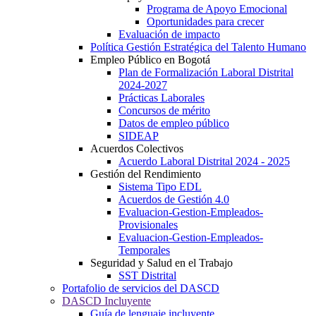
Programa de Apoyo Emocional
Oportunidades para crecer
Evaluación de impacto
Política Gestión Estratégica del Talento Humano
Empleo Público en Bogotá
Plan de Formalización Laboral Distrital
2024-2027
Prácticas Laborales
Concursos de mérito
Datos de empleo público
SIDEAP
Acuerdos Colectivos
Acuerdo Laboral Distrital 2024 - 2025
Gestión del Rendimiento
Sistema Tipo EDL
Acuerdos de Gestión 4.0
Evaluacion-Gestion-Empleados-
Provisionales
Evaluacion-Gestion-Empleados-
Temporales
Seguridad y Salud en el Trabajo
SST Distrital
Portafolio de servicios del DASCD
DASCD Incluyente
Guía de lenguaje incluyente