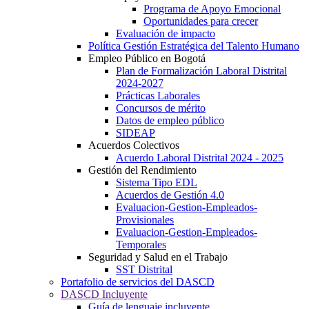
Programa de Apoyo Emocional
Oportunidades para crecer
Evaluación de impacto
Política Gestión Estratégica del Talento Humano
Empleo Público en Bogotá
Plan de Formalización Laboral Distrital
2024-2027
Prácticas Laborales
Concursos de mérito
Datos de empleo público
SIDEAP
Acuerdos Colectivos
Acuerdo Laboral Distrital 2024 - 2025
Gestión del Rendimiento
Sistema Tipo EDL
Acuerdos de Gestión 4.0
Evaluacion-Gestion-Empleados-
Provisionales
Evaluacion-Gestion-Empleados-
Temporales
Seguridad y Salud en el Trabajo
SST Distrital
Portafolio de servicios del DASCD
DASCD Incluyente
Guía de lenguaje incluyente