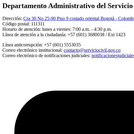
Departamento Administrativo del Servicio C
Dirección:
Cra 30 No 25-90 Piso 9 costado oriental Bogotá - Colomb
Código postal:
111311
Horario de atención:
lunes a viernes: 7:00 a.m. - 4:30 p.m.
Línea de atención a la ciudadanía:
+57 (601) 3680038 / Ext 1423
Línea anticorrupción:
+57 (601) 5553035
Correo electrónico institucional:
contacto@serviciocivil.gov.co
Correo electrónico de notificaciones judiciales:
notificacionesjudicial