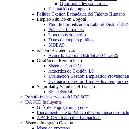
Oportunidades para crecer
Evaluación de impacto
Política Gestión Estratégica del Talento Humano
Empleo Público en Bogotá
Plan de Formalización Laboral Distrital 20
Prácticas Laborales
Concursos de mérito
Datos de empleo público
SIDEAP
Acuerdos Colectivos
Acuerdo Laboral Distrital 2024 - 2025
Gestión del Rendimiento
Sistema Tipo EDL
Acuerdos de Gestión 4.0
Evaluacion-Gestion-Empleados-Provisional
Evaluacion-Gestion-Empleados-Temporales
Seguridad y Salud en el Trabajo
SST Distrital
Portafolio de servicios del DASCD
DASCD Incluyente
Guía de lenguaje incluyente
Lineamientos de la Política de Comunicación Incl
ABCE Certificado de discapacidad
Sistema Integrado Gestión
Mapa de procesos