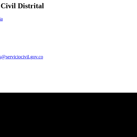
ivil Distrital
ia
es@serviciocivil.gov.co