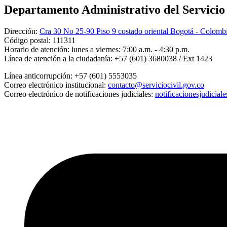
Departamento Administrativo del Servicio C
Dirección:
Cra 30 No 25-90 Piso 9 costado oriental Bogotá - Colomb
Código postal:
111311
Horario de atención:
lunes a viernes: 7:00 a.m. - 4:30 p.m.
Línea de atención a la ciudadanía:
+57 (601) 3680038 / Ext 1423
Línea anticorrupción:
+57 (601) 5553035
Correo electrónico institucional:
contacto@serviciocivil.gov.co
Correo electrónico de notificaciones judiciales:
notificacionesjudicial