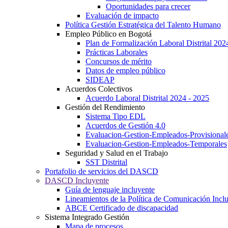
Oportunidades para crecer
Evaluación de impacto
Política Gestión Estratégica del Talento Humano
Empleo Público en Bogotá
Plan de Formalización Laboral Distrital 20
Prácticas Laborales
Concursos de mérito
Datos de empleo público
SIDEAP
Acuerdos Colectivos
Acuerdo Laboral Distrital 2024 - 2025
Gestión del Rendimiento
Sistema Tipo EDL
Acuerdos de Gestión 4.0
Evaluacion-Gestion-Empleados-Provisional
Evaluacion-Gestion-Empleados-Temporales
Seguridad y Salud en el Trabajo
SST Distrital
Portafolio de servicios del DASCD
DASCD Incluyente
Guía de lenguaje incluyente
Lineamientos de la Política de Comunicación Incl
ABCE Certificado de discapacidad
Sistema Integrado Gestión
Mapa de procesos