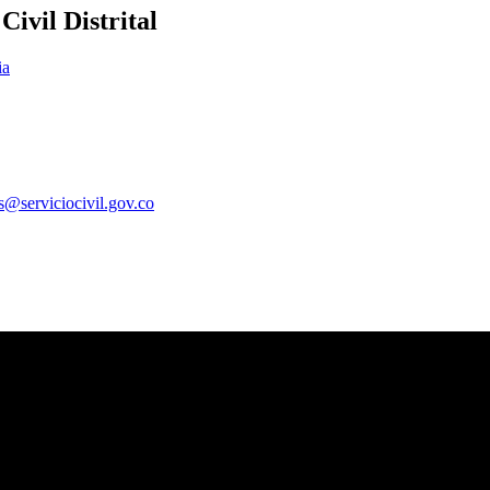
ivil Distrital
ia
es@serviciocivil.gov.co