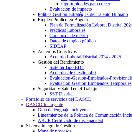
Oportunidades para crecer
Evaluación de impacto
Política Gestión Estratégica del Talento Humano
Empleo Público en Bogotá
Plan de Formalización Laboral Distrital 20
Prácticas Laborales
Concursos de mérito
Datos de empleo público
SIDEAP
Acuerdos Colectivos
Acuerdo Laboral Distrital 2024 - 2025
Gestión del Rendimiento
Sistema Tipo EDL
Acuerdos de Gestión 4.0
Evaluacion-Gestion-Empleados-Provisional
Evaluacion-Gestion-Empleados-Temporales
Seguridad y Salud en el Trabajo
SST Distrital
Portafolio de servicios del DASCD
DASCD Incluyente
Guía de lenguaje incluyente
Lineamientos de la Política de Comunicación Incl
ABCE Certificado de discapacidad
Sistema Integrado Gestión
Mapa de procesos