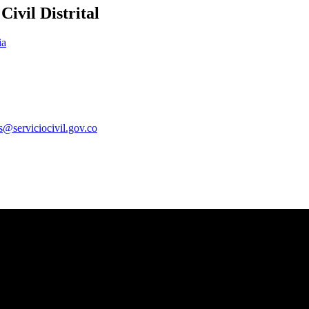
ivil Distrital
ia
es@serviciocivil.gov.co