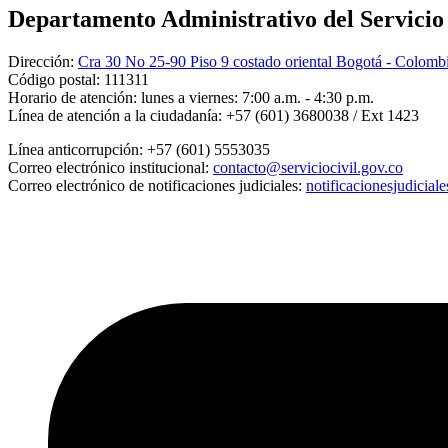
Departamento Administrativo del Servicio C
Dirección:
Cra 30 No 25-90 Piso 9 costado oriental Bogotá - Colomb
Código postal:
111311
Horario de atención:
lunes a viernes: 7:00 a.m. - 4:30 p.m.
Línea de atención a la ciudadanía:
+57 (601) 3680038 / Ext 1423
Línea anticorrupción:
+57 (601) 5553035
Correo electrónico institucional:
contacto@serviciocivil.gov.co
Correo electrónico de notificaciones judiciales:
notificacionesjudicial