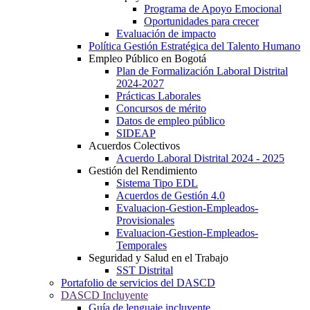
Programa de Apoyo Emocional
Oportunidades para crecer
Evaluación de impacto
Política Gestión Estratégica del Talento Humano
Empleo Público en Bogotá
Plan de Formalización Laboral Distrital
2024-2027
Prácticas Laborales
Concursos de mérito
Datos de empleo público
SIDEAP
Acuerdos Colectivos
Acuerdo Laboral Distrital 2024 - 2025
Gestión del Rendimiento
Sistema Tipo EDL
Acuerdos de Gestión 4.0
Evaluacion-Gestion-Empleados-
Provisionales
Evaluacion-Gestion-Empleados-
Temporales
Seguridad y Salud en el Trabajo
SST Distrital
Portafolio de servicios del DASCD
DASCD Incluyente
Guía de lenguaje incluyente