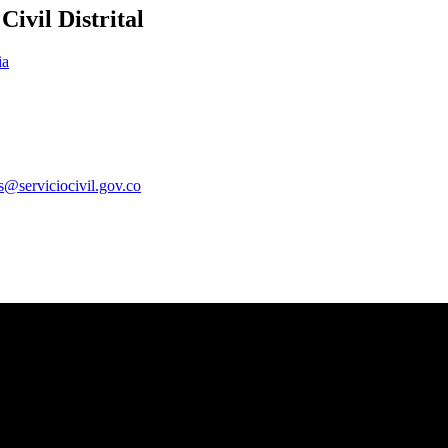
ivil Distrital
ia
es@serviciocivil.gov.co