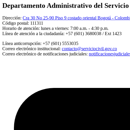
Departamento Administrativo del Servicio C
Dirección:
Cra 30 No 25-90 Piso 9 costado oriental Bogotá - Colomb
Código postal:
111311
Horario de atención:
lunes a viernes: 7:00 a.m. - 4:30 p.m.
Línea de atención a la ciudadanía:
+57 (601) 3680038 / Ext 1423
Línea anticorrupción:
+57 (601) 5553035
Correo electrónico institucional:
contacto@serviciocivil.gov.co
Correo electrónico de notificaciones judiciales:
notificacionesjudicial