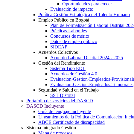
Oportunidades para crecer
Evaluación de impacto
Política Gestión Estratégica del Talento Humano
Empleo Público en Bogotá
Plan de Formalización Laboral Distrital 20
Prácticas Laborales
Concursos de mérito
Datos de empleo público
SIDEAP
Acuerdos Colectivos
Acuerdo Laboral Distrital 2024 - 2025
Gestión del Rendimiento
Sistema Tipo EDL
Acuerdos de Gestión 4.0
Evaluacion-Gestion-Empleados-Provisional
Evaluacion-Gestion-Empleados-Temporales
Seguridad y Salud en el Trabajo
SST Distrital
Portafolio de servicios del DASCD
DASCD Incluyente
Guía de lenguaje incluyente
Lineamientos de la Política de Comunicación Incl
ABCE Certificado de discapacidad
Sistema Integrado Gestión
Mapa de procesos