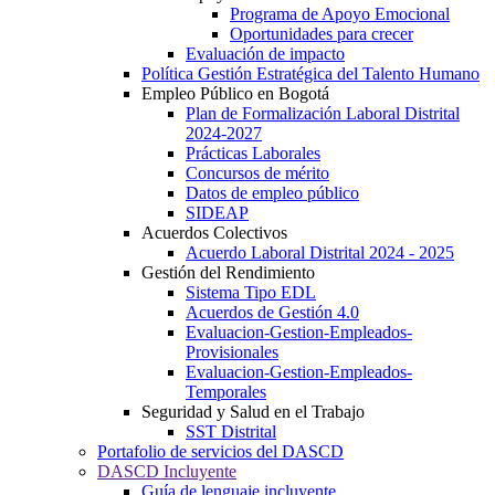
Programa de Apoyo Emocional
Oportunidades para crecer
Evaluación de impacto
Política Gestión Estratégica del Talento Humano
Empleo Público en Bogotá
Plan de Formalización Laboral Distrital
2024-2027
Prácticas Laborales
Concursos de mérito
Datos de empleo público
SIDEAP
Acuerdos Colectivos
Acuerdo Laboral Distrital 2024 - 2025
Gestión del Rendimiento
Sistema Tipo EDL
Acuerdos de Gestión 4.0
Evaluacion-Gestion-Empleados-
Provisionales
Evaluacion-Gestion-Empleados-
Temporales
Seguridad y Salud en el Trabajo
SST Distrital
Portafolio de servicios del DASCD
DASCD Incluyente
Guía de lenguaje incluyente