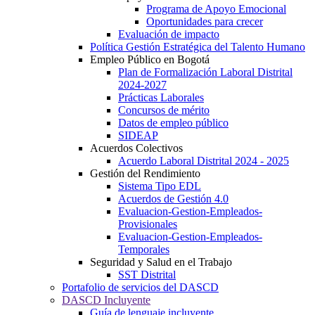
Programa de Apoyo Emocional
Oportunidades para crecer
Evaluación de impacto
Política Gestión Estratégica del Talento Humano
Empleo Público en Bogotá
Plan de Formalización Laboral Distrital
2024-2027
Prácticas Laborales
Concursos de mérito
Datos de empleo público
SIDEAP
Acuerdos Colectivos
Acuerdo Laboral Distrital 2024 - 2025
Gestión del Rendimiento
Sistema Tipo EDL
Acuerdos de Gestión 4.0
Evaluacion-Gestion-Empleados-
Provisionales
Evaluacion-Gestion-Empleados-
Temporales
Seguridad y Salud en el Trabajo
SST Distrital
Portafolio de servicios del DASCD
DASCD Incluyente
Guía de lenguaje incluyente