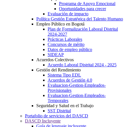
Programa de Apoyo Emocional
Oportunidades para crecer
Evaluación de impacto
Política Gestión Estratégica del Talento Humano
Empleo Público en Bogotá
Plan de Formalización Laboral Distrital
2024-2027
Prácticas Laborales
Concursos de mérito
Datos de empleo público
SIDEAP
Acuerdos Colectivos
Acuerdo Laboral Distrital 2024 - 2025
Gestión del Rendimiento
Sistema Tipo EDL
Acuerdos de Gestión 4.0
Evaluacion-Gestion-Empleados-
Provisionales
Evaluacion-Gestion-Empleados-
Temporales
Seguridad y Salud en el Trabajo
SST Distrital
Portafolio de servicios del DASCD
DASCD Incluyente
Guía de lenguaje incluyente