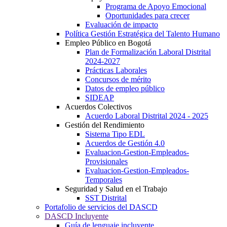
Programa de Apoyo Emocional
Oportunidades para crecer
Evaluación de impacto
Política Gestión Estratégica del Talento Humano
Empleo Público en Bogotá
Plan de Formalización Laboral Distrital
2024-2027
Prácticas Laborales
Concursos de mérito
Datos de empleo público
SIDEAP
Acuerdos Colectivos
Acuerdo Laboral Distrital 2024 - 2025
Gestión del Rendimiento
Sistema Tipo EDL
Acuerdos de Gestión 4.0
Evaluacion-Gestion-Empleados-
Provisionales
Evaluacion-Gestion-Empleados-
Temporales
Seguridad y Salud en el Trabajo
SST Distrital
Portafolio de servicios del DASCD
DASCD Incluyente
Guía de lenguaje incluyente