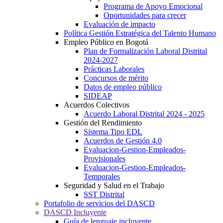
Programa de Apoyo Emocional
Oportunidades para crecer
Evaluación de impacto
Política Gestión Estratégica del Talento Humano
Empleo Público en Bogotá
Plan de Formalización Laboral Distrital
2024-2027
Prácticas Laborales
Concursos de mérito
Datos de empleo público
SIDEAP
Acuerdos Colectivos
Acuerdo Laboral Distrital 2024 - 2025
Gestión del Rendimiento
Sistema Tipo EDL
Acuerdos de Gestión 4.0
Evaluacion-Gestion-Empleados-
Provisionales
Evaluacion-Gestion-Empleados-
Temporales
Seguridad y Salud en el Trabajo
SST Distrital
Portafolio de servicios del DASCD
DASCD Incluyente
Guía de lenguaje incluyente