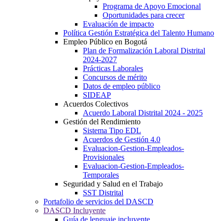
Programa de Apoyo Emocional
Oportunidades para crecer
Evaluación de impacto
Política Gestión Estratégica del Talento Humano
Empleo Público en Bogotá
Plan de Formalización Laboral Distrital
2024-2027
Prácticas Laborales
Concursos de mérito
Datos de empleo público
SIDEAP
Acuerdos Colectivos
Acuerdo Laboral Distrital 2024 - 2025
Gestión del Rendimiento
Sistema Tipo EDL
Acuerdos de Gestión 4.0
Evaluacion-Gestion-Empleados-
Provisionales
Evaluacion-Gestion-Empleados-
Temporales
Seguridad y Salud en el Trabajo
SST Distrital
Portafolio de servicios del DASCD
DASCD Incluyente
Guía de lenguaje incluyente