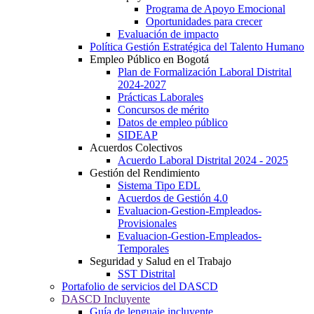
Programa de Apoyo Emocional
Oportunidades para crecer
Evaluación de impacto
Política Gestión Estratégica del Talento Humano
Empleo Público en Bogotá
Plan de Formalización Laboral Distrital
2024-2027
Prácticas Laborales
Concursos de mérito
Datos de empleo público
SIDEAP
Acuerdos Colectivos
Acuerdo Laboral Distrital 2024 - 2025
Gestión del Rendimiento
Sistema Tipo EDL
Acuerdos de Gestión 4.0
Evaluacion-Gestion-Empleados-
Provisionales
Evaluacion-Gestion-Empleados-
Temporales
Seguridad y Salud en el Trabajo
SST Distrital
Portafolio de servicios del DASCD
DASCD Incluyente
Guía de lenguaje incluyente