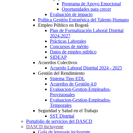
Programa de Apoyo Emocional
Oportunidades para crecer
Evaluación de impacto
Política Gestión Estratégica del Talento Humano
Empleo Público en Bogotá
Plan de Formalización Laboral Distrital
2024-2027
Prácticas Laborales
Concursos de mérito
Datos de empleo público
SIDEAP
Acuerdos Colectivos
Acuerdo Laboral Distrital 2024 - 2025
Gestión del Rendimiento
Sistema Tipo EDL
Acuerdos de Gestión 4.0
Evaluacion-Gestion-Empleados-
Provisionales
Evaluacion-Gestion-Empleados-
Temporales
Seguridad y Salud en el Trabajo
SST Distrital
Portafolio de servicios del DASCD
DASCD Incluyente
Guía de lenguaje incluyente