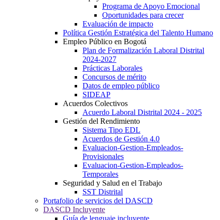
Programa de Apoyo Emocional
Oportunidades para crecer
Evaluación de impacto
Política Gestión Estratégica del Talento Humano
Empleo Público en Bogotá
Plan de Formalización Laboral Distrital
2024-2027
Prácticas Laborales
Concursos de mérito
Datos de empleo público
SIDEAP
Acuerdos Colectivos
Acuerdo Laboral Distrital 2024 - 2025
Gestión del Rendimiento
Sistema Tipo EDL
Acuerdos de Gestión 4.0
Evaluacion-Gestion-Empleados-
Provisionales
Evaluacion-Gestion-Empleados-
Temporales
Seguridad y Salud en el Trabajo
SST Distrital
Portafolio de servicios del DASCD
DASCD Incluyente
Guía de lenguaje incluyente