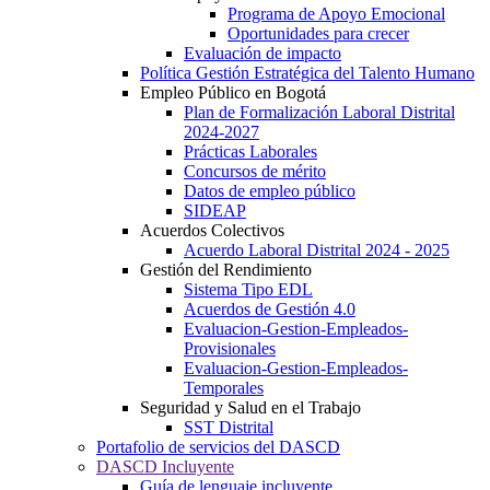
Programa de Apoyo Emocional
Oportunidades para crecer
Evaluación de impacto
Política Gestión Estratégica del Talento Humano
Empleo Público en Bogotá
Plan de Formalización Laboral Distrital
2024-2027
Prácticas Laborales
Concursos de mérito
Datos de empleo público
SIDEAP
Acuerdos Colectivos
Acuerdo Laboral Distrital 2024 - 2025
Gestión del Rendimiento
Sistema Tipo EDL
Acuerdos de Gestión 4.0
Evaluacion-Gestion-Empleados-
Provisionales
Evaluacion-Gestion-Empleados-
Temporales
Seguridad y Salud en el Trabajo
SST Distrital
Portafolio de servicios del DASCD
DASCD Incluyente
Guía de lenguaje incluyente