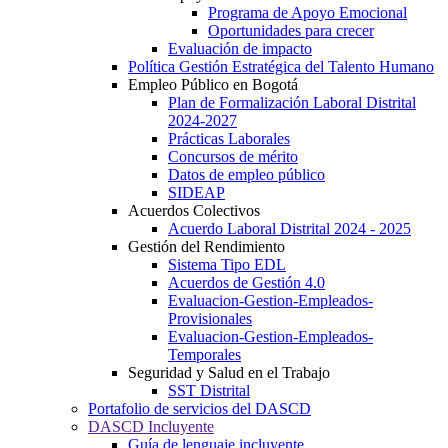
Programa de Apoyo Emocional
Oportunidades para crecer
Evaluación de impacto
Política Gestión Estratégica del Talento Humano
Empleo Público en Bogotá
Plan de Formalización Laboral Distrital
2024-2027
Prácticas Laborales
Concursos de mérito
Datos de empleo público
SIDEAP
Acuerdos Colectivos
Acuerdo Laboral Distrital 2024 - 2025
Gestión del Rendimiento
Sistema Tipo EDL
Acuerdos de Gestión 4.0
Evaluacion-Gestion-Empleados-
Provisionales
Evaluacion-Gestion-Empleados-
Temporales
Seguridad y Salud en el Trabajo
SST Distrital
Portafolio de servicios del DASCD
DASCD Incluyente
Guía de lenguaje incluyente