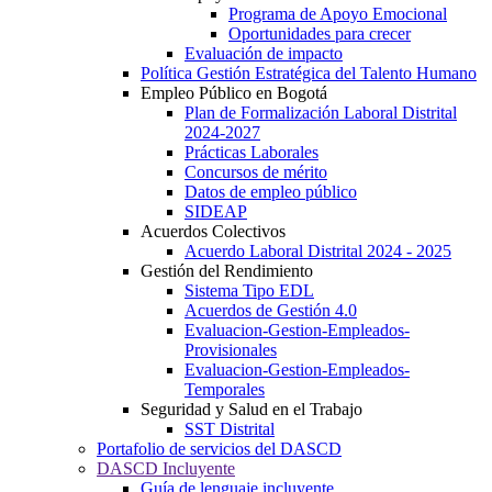
Programa de Apoyo Emocional
Oportunidades para crecer
Evaluación de impacto
Política Gestión Estratégica del Talento Humano
Empleo Público en Bogotá
Plan de Formalización Laboral Distrital
2024-2027
Prácticas Laborales
Concursos de mérito
Datos de empleo público
SIDEAP
Acuerdos Colectivos
Acuerdo Laboral Distrital 2024 - 2025
Gestión del Rendimiento
Sistema Tipo EDL
Acuerdos de Gestión 4.0
Evaluacion-Gestion-Empleados-
Provisionales
Evaluacion-Gestion-Empleados-
Temporales
Seguridad y Salud en el Trabajo
SST Distrital
Portafolio de servicios del DASCD
DASCD Incluyente
Guía de lenguaje incluyente