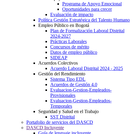
Programa de Apoyo Emocional
Oportunidades para crecer
Evaluación de impacto
Política Gestión Estratégica del Talento Humano
Empleo Público en Bogotá
Plan de Formalización Laboral Distrital
2024-2027
Prácticas Laborales
Concursos de mérito
Datos de empleo público
SIDEAP
Acuerdos Colectivos
Acuerdo Laboral Distrital 2024 - 2025
Gestión del Rendimiento
Sistema Tipo EDL
Acuerdos de Gestión 4.0
Evaluacion-Gestion-Empleados-
Provisionales
Evaluacion-Gestion-Empleados-
Temporales
Seguridad y Salud en el Trabajo
SST Distrital
Portafolio de servicios del DASCD
DASCD Incluyente
Guía de lenguaje incluyente