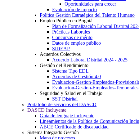
Oportunidades para crecer
Evaluación de impacto
Política Gestión Estratégica del Talento Humano
Empleo Público en Bogotá
Plan de Formalización Laboral Distrital 20
Prácticas Laborales
Concursos de mérito
Datos de empleo público
SIDEAP
Acuerdos Colectivos
Acuerdo Laboral Distrital 2024 - 2025
Gestión del Rendimiento
Sistema Tipo EDL
Acuerdos de Gestión 4.0
Evaluacion-Gestion-Empleados-Provisional
Evaluacion-Gestion-Empleados-Temporales
Seguridad y Salud en el Trabajo
SST Distrital
Portafolio de servicios del DASCD
DASCD Incluyente
Guía de lenguaje incluyente
Lineamientos de la Política de Comunicación Incl
ABCE Certificado de discapacidad
Sistema Integrado Gestión
Mapa de procesos