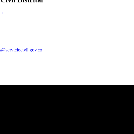
ivil Distrital
ia
es@serviciocivil.gov.co