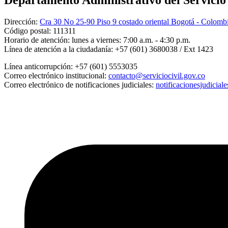
Departamento Administrativo del Servicio C
Dirección:
Cra 30 No 25-90 Piso 9 costado oriental Bogotá - Colomb
Código postal:
111311
Horario de atención:
lunes a viernes: 7:00 a.m. - 4:30 p.m.
Línea de atención a la ciudadanía:
+57 (601) 3680038 / Ext 1423
Línea anticorrupción:
+57 (601) 5553035
Correo electrónico institucional:
contacto@serviciocivil.gov.co
Correo electrónico de notificaciones judiciales:
notificacionesjudicial