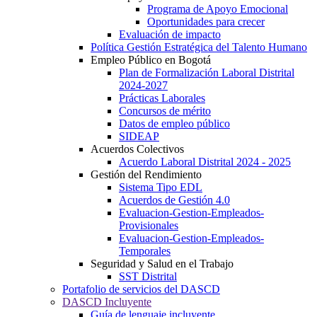
Programa de Apoyo Emocional
Oportunidades para crecer
Evaluación de impacto
Política Gestión Estratégica del Talento Humano
Empleo Público en Bogotá
Plan de Formalización Laboral Distrital
2024-2027
Prácticas Laborales
Concursos de mérito
Datos de empleo público
SIDEAP
Acuerdos Colectivos
Acuerdo Laboral Distrital 2024 - 2025
Gestión del Rendimiento
Sistema Tipo EDL
Acuerdos de Gestión 4.0
Evaluacion-Gestion-Empleados-
Provisionales
Evaluacion-Gestion-Empleados-
Temporales
Seguridad y Salud en el Trabajo
SST Distrital
Portafolio de servicios del DASCD
DASCD Incluyente
Guía de lenguaje incluyente