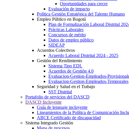
Oportunidades para crecer
Evaluación de impacto
Política Gestión Estratégica del Talento Humano
Empleo Público en Bogotá
Plan de Formalización Laboral Distrital 20
Prácticas Laborales
Concursos de mérito
Datos de empleo público
SIDEAP
Acuerdos Colectivos
Acuerdo Laboral Distrital 2024 - 2025
Gestión del Rendimiento
Sistema Tipo EDL
Acuerdos de Gestión 4.0
Evaluacion-Gestion-Empleados-Provisional
Evaluacion-Gestion-Empleados-Temporales
Seguridad y Salud en el Trabajo
SST Distrital
Portafolio de servicios del DASCD
DASCD Incluyente
Guía de lenguaje incluyente
Lineamientos de la Política de Comunicación Incl
ABCE Certificado de discapacidad
Sistema Integrado Gestión
Mapa de procesos