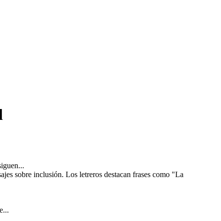
l
iguen...
...