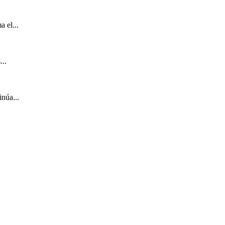
 el...
...
núa...