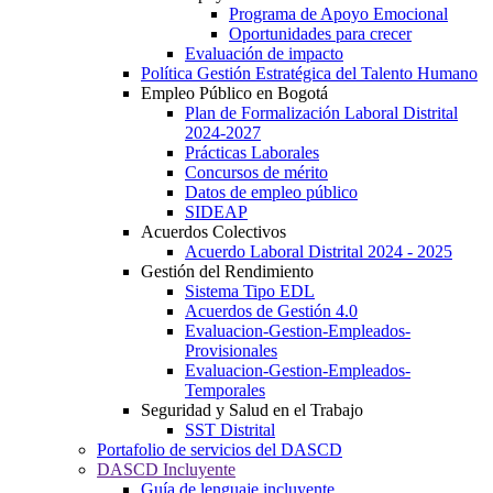
Programa de Apoyo Emocional
Oportunidades para crecer
Evaluación de impacto
Política Gestión Estratégica del Talento Humano
Empleo Público en Bogotá
Plan de Formalización Laboral Distrital
2024-2027
Prácticas Laborales
Concursos de mérito
Datos de empleo público
SIDEAP
Acuerdos Colectivos
Acuerdo Laboral Distrital 2024 - 2025
Gestión del Rendimiento
Sistema Tipo EDL
Acuerdos de Gestión 4.0
Evaluacion-Gestion-Empleados-
Provisionales
Evaluacion-Gestion-Empleados-
Temporales
Seguridad y Salud en el Trabajo
SST Distrital
Portafolio de servicios del DASCD
DASCD Incluyente
Guía de lenguaje incluyente