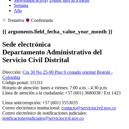
Mes
(solapa activa)
Toggle tabs as a menu
Semana
Año
Tentativa
Confirmada
{{ arguments.field_fecha_value_year_month }}
Sede electrónica
Departamento Administrativo del
Servicio Civil Distrital
Dirección:
Cra 30 No 25-90 Piso 9 costado oriental Bogotá -
Colombia
Código postal:
111311
Horario de atención:
lunes a viernes: 7:00 a.m. - 4:30 p.m.
Línea de atención a la ciudadanía:
+57 (601) 3680038 / Ext 1423
Línea anticorrupción:
+57 (601) 5553035
Correo electrónico institucional:
contacto@serviciocivil.gov.co
Correo electrónico de notificaciones judiciales:
notificacionesjudiciales@serviciocivil.gov.co