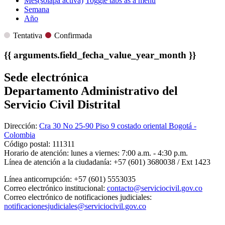
Mes
(solapa activa)
Toggle tabs as a menu
Semana
Año
Tentativa
Confirmada
{{ arguments.field_fecha_value_year_month }}
Sede electrónica
Departamento Administrativo del
Servicio Civil Distrital
Dirección:
Cra 30 No 25-90 Piso 9 costado oriental Bogotá -
Colombia
Código postal:
111311
Horario de atención:
lunes a viernes: 7:00 a.m. - 4:30 p.m.
Línea de atención a la ciudadanía:
+57 (601) 3680038 / Ext 1423
Línea anticorrupción:
+57 (601) 5553035
Correo electrónico institucional:
contacto@serviciocivil.gov.co
Correo electrónico de notificaciones judiciales:
notificacionesjudiciales@serviciocivil.gov.co