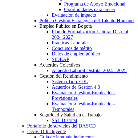
Programa de Apoyo Emocional
Oportunidades para crecer
Evaluación de impacto
Política Gestión Estratégica del Talento Humano
Empleo Público en Bogotá
Plan de Formalización Laboral Distrital
2024-2027
Prácticas Laborales
Concursos de mérito
Datos de empleo público
SIDEAP
Acuerdos Colectivos
Acuerdo Laboral Distrital 2024 - 2025
Gestión del Rendimiento
Sistema Tipo EDL
Acuerdos de Gestión 4.0
Evaluacion-Gestion-Empleados-
Provisionales
Evaluacion-Gestion-Empleados-
Temporales
Seguridad y Salud en el Trabajo
SST Distrital
Portafolio de servicios del DASCD
DASCD Incluyente
Guía de lenguaje incluyente