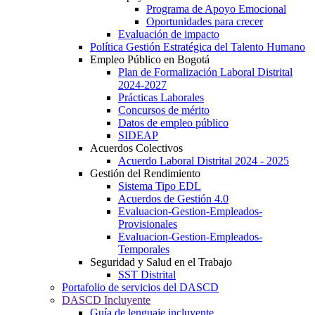
Programa de Apoyo Emocional
Oportunidades para crecer
Evaluación de impacto
Política Gestión Estratégica del Talento Humano
Empleo Público en Bogotá
Plan de Formalización Laboral Distrital
2024-2027
Prácticas Laborales
Concursos de mérito
Datos de empleo público
SIDEAP
Acuerdos Colectivos
Acuerdo Laboral Distrital 2024 - 2025
Gestión del Rendimiento
Sistema Tipo EDL
Acuerdos de Gestión 4.0
Evaluacion-Gestion-Empleados-
Provisionales
Evaluacion-Gestion-Empleados-
Temporales
Seguridad y Salud en el Trabajo
SST Distrital
Portafolio de servicios del DASCD
DASCD Incluyente
Guía de lenguaje incluyente