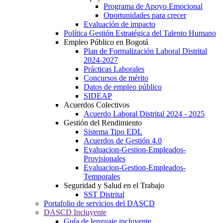
Programa de Apoyo Emocional
Oportunidades para crecer
Evaluación de impacto
Política Gestión Estratégica del Talento Humano
Empleo Público en Bogotá
Plan de Formalización Laboral Distrital
2024-2027
Prácticas Laborales
Concursos de mérito
Datos de empleo público
SIDEAP
Acuerdos Colectivos
Acuerdo Laboral Distrital 2024 - 2025
Gestión del Rendimiento
Sistema Tipo EDL
Acuerdos de Gestión 4.0
Evaluacion-Gestion-Empleados-
Provisionales
Evaluacion-Gestion-Empleados-
Temporales
Seguridad y Salud en el Trabajo
SST Distrital
Portafolio de servicios del DASCD
DASCD Incluyente
Guía de lenguaje incluyente