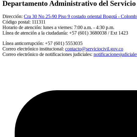
Departamento Administrativo del Servicio C
Dirección:
Cra 30 No 25-90 Piso 9 costado oriental Bogotá - Colomb
Código postal:
111311
Horario de atención:
lunes a viernes: 7:00 a.m. - 4:30 p.m.
Línea de atención a la ciudadanía:
+57 (601) 3680038 / Ext 1423
Línea anticorrupción:
+57 (601) 5553035
Correo electrónico institucional:
contacto@serviciocivil.gov.co
Correo electrónico de notificaciones judiciales:
notificacionesjudicial