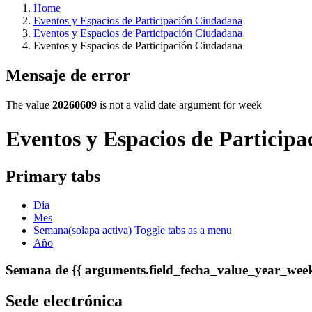
Home
Eventos y Espacios de Participación Ciudadana
Eventos y Espacios de Participación Ciudadana
Eventos y Espacios de Participación Ciudadana
Mensaje de error
The value
20260609
is not a valid date argument for week
Eventos y Espacios de Particip
Primary tabs
Día
Mes
Semana
(solapa activa)
Toggle tabs as a menu
Año
Semana de {{ arguments.field_fecha_value_year_week
Sede electrónica