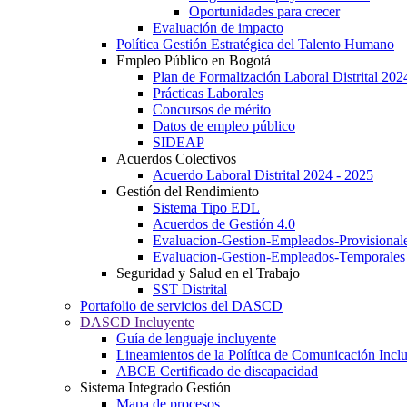
Oportunidades para crecer
Evaluación de impacto
Política Gestión Estratégica del Talento Humano
Empleo Público en Bogotá
Plan de Formalización Laboral Distrital 20
Prácticas Laborales
Concursos de mérito
Datos de empleo público
SIDEAP
Acuerdos Colectivos
Acuerdo Laboral Distrital 2024 - 2025
Gestión del Rendimiento
Sistema Tipo EDL
Acuerdos de Gestión 4.0
Evaluacion-Gestion-Empleados-Provisional
Evaluacion-Gestion-Empleados-Temporales
Seguridad y Salud en el Trabajo
SST Distrital
Portafolio de servicios del DASCD
DASCD Incluyente
Guía de lenguaje incluyente
Lineamientos de la Política de Comunicación Incl
ABCE Certificado de discapacidad
Sistema Integrado Gestión
Mapa de procesos