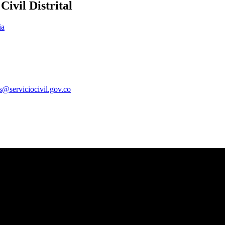
ivil Distrital
ia
es@serviciocivil.gov.co